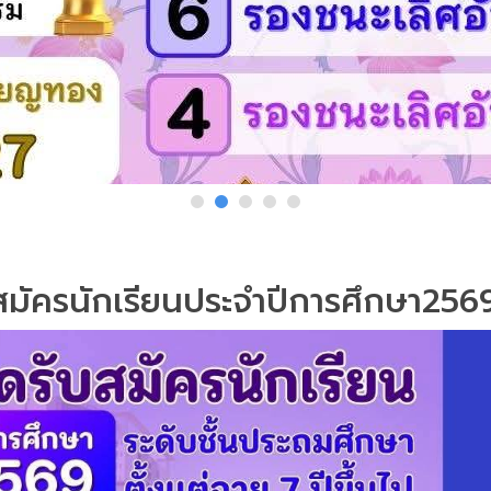
บสมัครนักเรียนประจำปีการศึกษา256