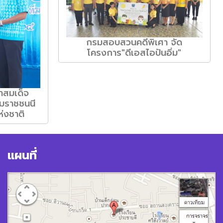
กรมสอบสวนคดีพิเศา จัด
โครงการ"ดีเอสไอปันอิ่ม"
าสมเด็จ
รมราชชนนี
ห่งชาติ
แผนที่