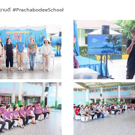
ะชาบดี #PrachabodeeSchool