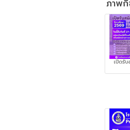
ภาพกิ
เปิดรั