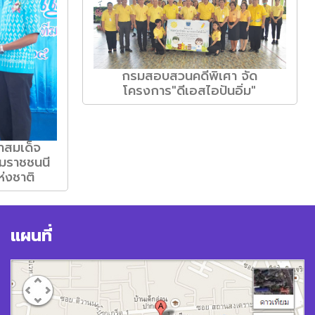
กรมสอบสวนคดีพิเศา จัด
โครงการ"ดีเอสไอปันอิ่ม"
าสมเด็จ
รมราชชนนี
ห่งชาติ
แผนที่